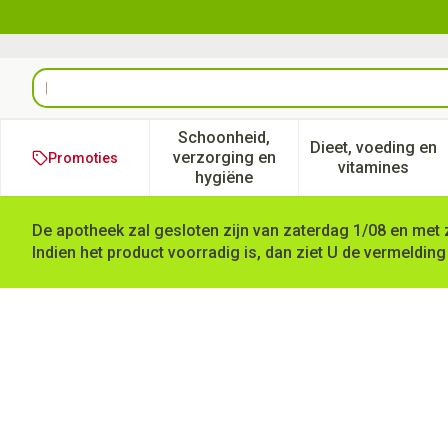
Ga naar de inhoud
Product, merk, categorie...
Schoonheid,
Dieet, voeding en
verzorging en
Promoties
Toon submenu voor Schoonheid
Toon subm
vitamines
hygiëne
De apotheek zal gesloten zijn van zaterdag 1/08 en met 
Indien het product voorradig is, dan ziet U de vermelding
Cova Detectiepleister Blauw