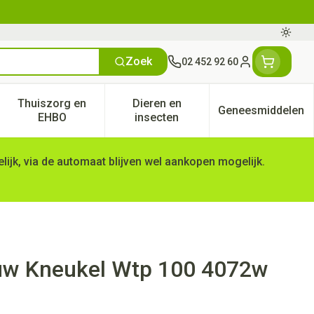
Oversc
Zoek
02 452 92 60
Klant menu
Thuiszorg en
Dieren en
Geneesmiddelen
tegorie
50+ categorie
enu voor Natuur geneeskunde categorie
Toon submenu voor Thuiszorg en EHBO categorie
Toon submenu voor Dieren en 
Toon subm
EHBO
insecten
ijk, via de automaat blijven wel aankopen mogelijk.
auw Kneukel Wtp 100 4072w