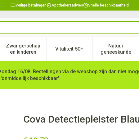
Veilige betalingen
Apothekersadvies
Snelle beschikbaarheid
Zwangerschap
Natuur
Vitaliteit 50+
, verzorging en hygiëne categorie
enu voor Dieet, voeding en vitamines categorie
Toon submenu voor Zwangerschap en kinderen ca
Toon submenu voor Vitaliteit 
Toon subm
en kinderen
geneeskunde
zondag 16/08. Bestellingen via de webshop zijn dan niet mogel
 'onmiddellijk beschikbaar'.
 Kneukel Wtp 100 4072w
Cova Detectiepleister Bl