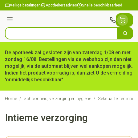
Ga naar de inhoud
Veilige betalingen
Apothekersadvies
Snelle beschikbaarheid
Menu
Zoek
Product, merk, categorie...
De apotheek zal gesloten zijn van zaterdag 1/08 en met
zondag 16/08. Bestellingen via de webshop zijn dan niet
mogelijk, via de automaat blijven wel aankopen mogelijk.
Indien het product voorradig is, dan ziet U de vermelding
'onmiddellijk beschikbaar'.
Home
/
Schoonheid, verzorging en hygiëne
/
Seksualiteit en intie
Intieme verzorging