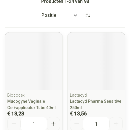
Producten
1
-
24
van
98
Sorteer op:
Biocodex
Lactacyd
Mucogyne Vaginale
Lactacyd Pharma Sensitive
Gel+applicator Tube 40ml
250ml
€ 18,28
€ 13,56
Aantal
Aantal