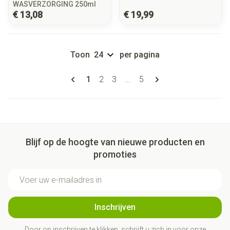
WASVERZORGING 250ml
€ 13,08
€ 19,99
Toon
per pagina
Pagina's
U lees momenteel pagina
Pagina
Pagina
Pagina
1
2
3
...
5
Blijf op de hoogte van nieuwe producten en
promoties
E-mail adres
Inschrijven
Door op inschrijven te klikken, schrijft u zich in voor onze