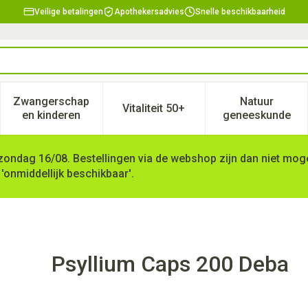
Veilige betalingen
Apothekersadvies
Snelle beschikbaarheid
Zwangerschap
Natuur
Vitaliteit 50+
, verzorging en hygiëne categorie
enu voor Dieet, voeding en vitamines categorie
Toon submenu voor Zwangerschap en kinderen ca
Toon submenu voor Vitaliteit 
Toon subm
en kinderen
geneeskunde
zondag 16/08. Bestellingen via de webshop zijn dan niet mogel
 'onmiddellijk beschikbaar'.
Psyllium Caps 200 Deba