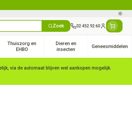
Oversc
Zoek
02 452 92 60
Klant menu
Thuiszorg en
Dieren en
Geneesmiddelen
tegorie
50+ categorie
enu voor Natuur geneeskunde categorie
Toon submenu voor Thuiszorg en EHBO categorie
Toon submenu voor Dieren en 
Toon subm
EHBO
insecten
ijk, via de automaat blijven wel aankopen mogelijk.