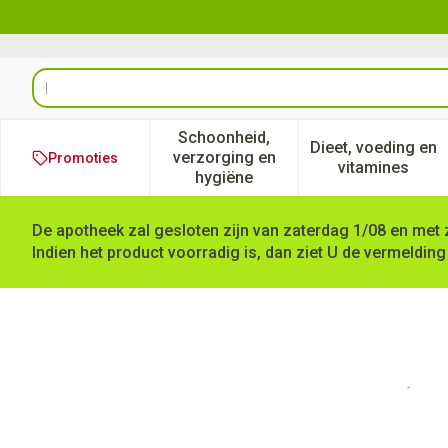
Ga naar de inhoud
Product, merk, categorie...
Schoonheid,
Dieet, voeding en
verzorging en
Promoties
Toon submenu voor Schoonheid
Toon subm
vitamines
hygiëne
De apotheek zal gesloten zijn van zaterdag 1/08 en met 
Indien het product voorradig is, dan ziet U de vermelding
Psyllium Caps 200 Deba