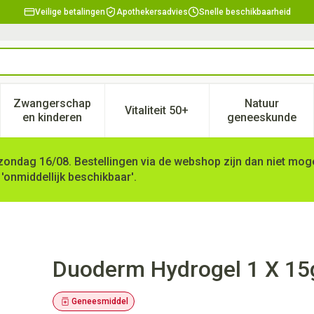
Veilige betalingen
Apothekersadvies
Snelle beschikbaarheid
Zwangerschap
Natuur
Vitaliteit 50+
, verzorging en hygiëne categorie
enu voor Dieet, voeding en vitamines categorie
Toon submenu voor Zwangerschap en kinderen ca
Toon submenu voor Vitaliteit 
Toon subm
en kinderen
geneeskunde
zondag 16/08. Bestellingen via de webshop zijn dan niet mogel
 'onmiddellijk beschikbaar'.
Duoderm Hydrogel 1 X 15
Geneesmiddel