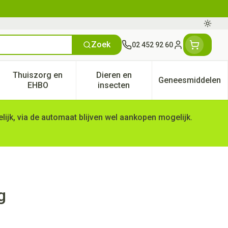
Oversc
Zoek
02 452 92 60
Klant menu
Thuiszorg en
Dieren en
Geneesmiddelen
tegorie
50+ categorie
enu voor Natuur geneeskunde categorie
Toon submenu voor Thuiszorg en EHBO categorie
Toon submenu voor Dieren en 
Toon subm
EHBO
insecten
ijk, via de automaat blijven wel aankopen mogelijk.
g