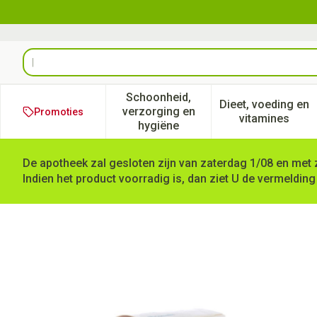
Ga naar de inhoud
Product, merk, categorie...
Schoonheid,
Dieet, voeding en
verzorging en
Promoties
Toon submenu voor Schoonheid
Toon subm
vitamines
hygiëne
De apotheek zal gesloten zijn van zaterdag 1/08 en met 
Indien het product voorradig is, dan ziet U de vermelding
Duoderm Hydrogel 1 X 15g