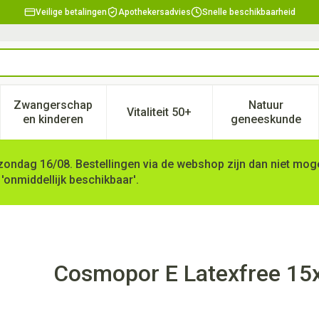
Veilige betalingen
Apothekersadvies
Snelle beschikbaarheid
Zwangerschap
Natuur
Vitaliteit 50+
, verzorging en hygiëne categorie
enu voor Dieet, voeding en vitamines categorie
Toon submenu voor Zwangerschap en kinderen ca
Toon submenu voor Vitaliteit 
Toon subm
en kinderen
geneeskunde
zondag 16/08. Bestellingen via de webshop zijn dan niet mogel
 'onmiddellijk beschikbaar'.
m 25 P/s
Cosmopor E Latexfree 15