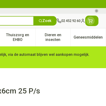
Oversc
Zoek
02 452 92 60
Klant menu
Thuiszorg en
Dieren en
Geneesmiddelen
tegorie
50+ categorie
enu voor Natuur geneeskunde categorie
Toon submenu voor Thuiszorg en EHBO categorie
Toon submenu voor Dieren en 
Toon subm
EHBO
insecten
ijk, via de automaat blijven wel aankopen mogelijk.
x6cm 25 P/s