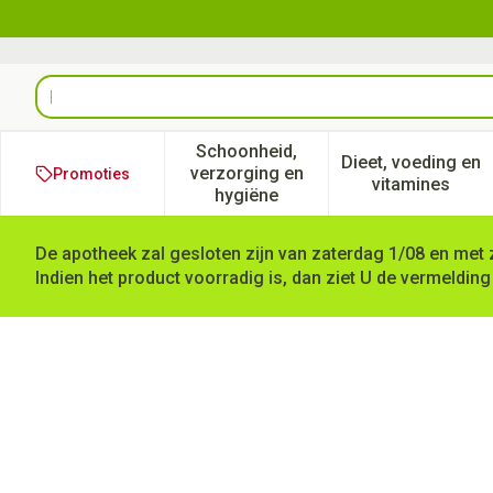
Ga naar de inhoud
Product, merk, categorie...
Schoonheid,
Dieet, voeding en
verzorging en
Promoties
Toon submenu voor Schoonheid
Toon subm
vitamines
hygiëne
De apotheek zal gesloten zijn van zaterdag 1/08 en met 
Indien het product voorradig is, dan ziet U de vermelding
Cosmopor E Latexfree 15x6c