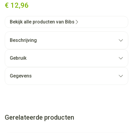
€ 12,96
Bekijk alle producten van Bibs
Beschrijving
Gebruik
Gegevens
Gerelateerde producten
Navigeren door de elementen van de carrousel is mogelijk met
Druk om carrousel over te slaan
Druk op om naar carrouselnavigatie te gaan