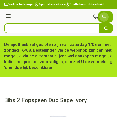
Ga naar de inhoud
Veilige betalingen
Apothekersadvies
Snelle beschikbaarheid
Menu
Zoek
Product, merk, categorie...
De apotheek zal gesloten zijn van zaterdag 1/08 en met
zondag 16/08. Bestellingen via de webshop zijn dan niet
mogelijk, via de automaat blijven wel aankopen mogelijk.
Indien het product voorradig is, dan ziet U de vermelding
'onmiddellijk beschikbaar'.
Bibs 2 Fopspeen Duo Sage Ivory