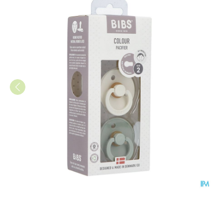
Bibs 2 Fopspeen Duo Sage Ivo