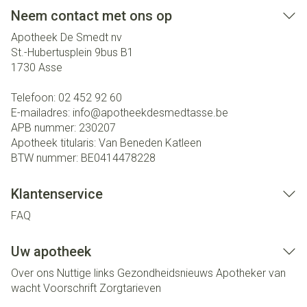
Neem contact met ons op
Apotheek De Smedt nv
St.-Hubertusplein 9bus B1
1730
Asse
Telefoon:
02 452 92 60
E-mailadres:
info@
apotheekdesmedtasse.be
APB nummer:
230207
Apotheek titularis:
Van Beneden Katleen
BTW nummer:
BE0414478228
Klantenservice
FAQ
Uw apotheek
Over ons
Nuttige links
Gezondheidsnieuws
Apotheker van
wacht
Voorschrift
Zorgtarieven