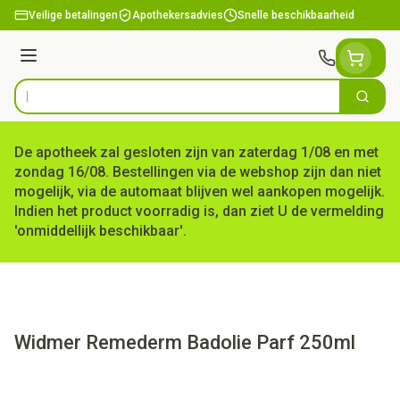
Ga naar de inhoud
Veilige betalingen
Apothekersadvies
Snelle beschikbaarheid
Menu
Zoek
Product, merk, categorie...
De apotheek zal gesloten zijn van zaterdag 1/08 en met
zondag 16/08. Bestellingen via de webshop zijn dan niet
mogelijk, via de automaat blijven wel aankopen mogelijk.
Indien het product voorradig is, dan ziet U de vermelding
'onmiddellijk beschikbaar'.
Widmer Remederm Badolie Parf 250ml