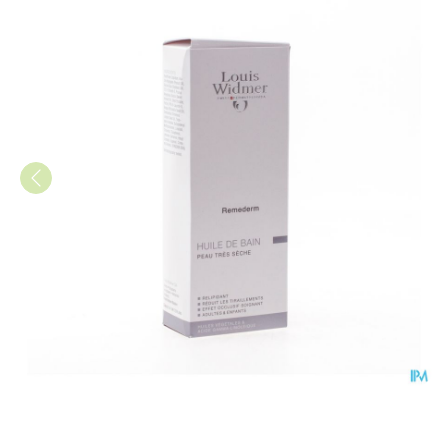
Widmer Remederm Badolie Pa