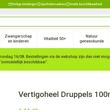
Veilige betalingen
Apothekersadvies
Snelle beschikbaarheid
Zwangerschap
Natuur
Vitaliteit 50+
, verzorging en hygiëne categorie
enu voor Dieet, voeding en vitamines categorie
Toon submenu voor Zwangerschap en kinderen ca
Toon submenu voor Vitaliteit 
Toon subm
en kinderen
geneeskunde
zondag 16/08. Bestellingen via de webshop zijn dan niet mogel
 'onmiddellijk beschikbaar'.
Vertigoheel Druppels 100