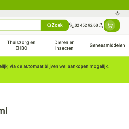
Oversc
Zoek
02 452 92 60
Klant menu
Thuiszorg en
Dieren en
Geneesmiddelen
tegorie
50+ categorie
enu voor Natuur geneeskunde categorie
Toon submenu voor Thuiszorg en EHBO categorie
Toon submenu voor Dieren en 
Toon subm
EHBO
insecten
ijk, via de automaat blijven wel aankopen mogelijk.
ml