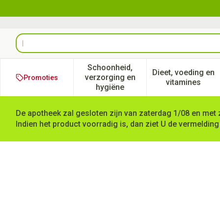
Ga naar de inhoud
Product, merk, categorie...
Schoonheid,
Dieet, voeding en
verzorging en
Promoties
Toon submenu voor Schoonheid
Toon subm
vitamines
hygiëne
De apotheek zal gesloten zijn van zaterdag 1/08 en met 
Indien het product voorradig is, dan ziet U de vermelding
Vertigoheel Druppels 100ml