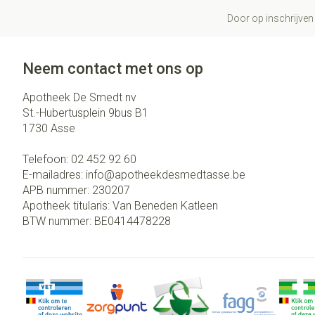
Door op inschrijven 
Neem contact met ons op
Apotheek De Smedt nv
St.-Hubertusplein 9bus B1
1730
Asse
Telefoon:
02 452 92 60
E-mailadres:
info@
apotheekdesmedtasse.be
APB nummer:
230207
Apotheek titularis:
Van Beneden Katleen
BTW nummer:
BE0414478228