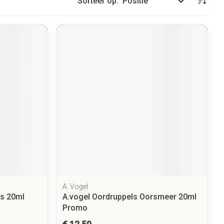
Sorteer op:
A. Vogel
ls 20ml
A.vogel Oordruppels Oorsmeer 20ml
Promo