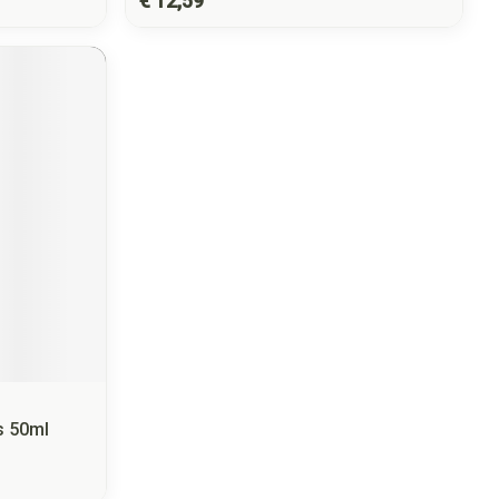
€ 12,59
s 50ml