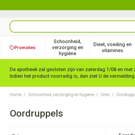
Ga naar de inhoud
Product, merk, categorie...
Schoonheid,
Dieet, voeding en
verzorging en
Promoties
Toon submenu voor Schoonheid
Toon subm
vitamines
hygiëne
De apotheek zal gesloten zijn van zaterdag 1/08 en met 
Indien het product voorradig is, dan ziet U de vermelding
Home
/
Schoonheid, verzorging en hygiëne
/
Oren
/
Oordrupp
Oordruppels
Doorgaan naar productlijst