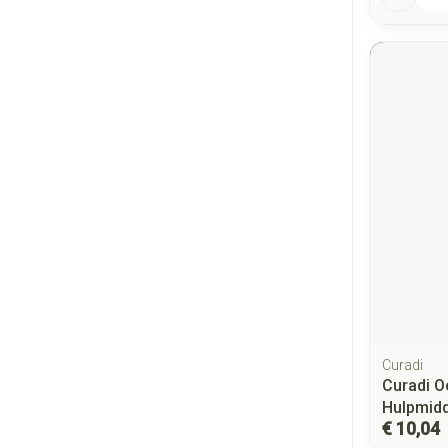
Curadi
Curadi O
Hulpmidd
€ 10,04