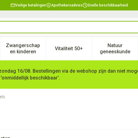
Veilige betalingen
Apothekersadvies
Snelle beschikbaarheid
Zwangerschap
Natuur
Vitaliteit 50+
, verzorging en hygiëne categorie
enu voor Dieet, voeding en vitamines categorie
Toon submenu voor Zwangerschap en kinderen ca
Toon submenu voor Vitaliteit 
Toon subm
en kinderen
geneeskunde
zondag 16/08. Bestellingen via de webshop zijn dan niet mogel
 'onmiddellijk beschikbaar'.
els