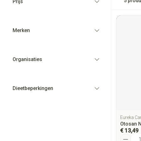
5
produ
Prijs
filter
Merken
filter
Organisaties
filter
Dieetbeperkingen
filter
Eureka Ca
Otosan N
€ 13,49
Aantal