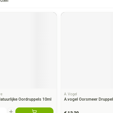
cten
re
A. Vogel
atuurlijke Oordruppels 10ml
A.vogel Oorsmeer Druppe