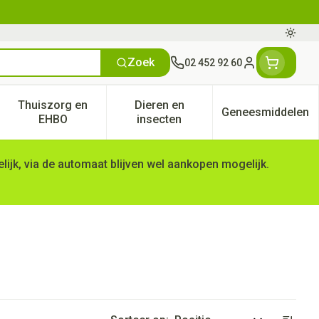
Oversc
Zoek
02 452 92 60
Klant menu
Thuiszorg en
Dieren en
Geneesmiddelen
tegorie
50+ categorie
enu voor Natuur geneeskunde categorie
Toon submenu voor Thuiszorg en EHBO categorie
Toon submenu voor Dieren en 
Toon subm
EHBO
insecten
ijk, via de automaat blijven wel aankopen mogelijk.