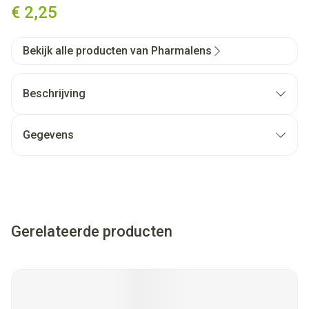
€ 2,25
Bekijk alle producten van Pharmalens
Beschrijving
Gegevens
Gerelateerde producten
Navigeren door de elementen van de carrousel is mogelijk met
Druk om carrousel over te slaan
Druk op om naar carrouselnavigatie te gaan