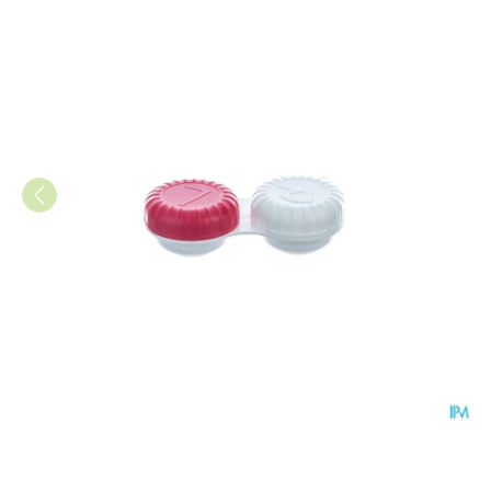
Pharmalens Lenshouder Flat A