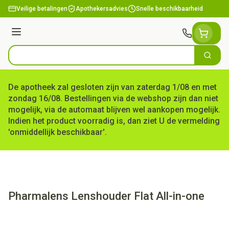
Ga naar de inhoud
Veilige betalingen
Apothekersadvies
Snelle beschikbaarheid
Menu
Zoek
Product, merk, categorie...
De apotheek zal gesloten zijn van zaterdag 1/08 en met
zondag 16/08. Bestellingen via de webshop zijn dan niet
mogelijk, via de automaat blijven wel aankopen mogelijk.
Indien het product voorradig is, dan ziet U de vermelding
'onmiddellijk beschikbaar'.
Pharmalens Lenshouder Flat All-in-one