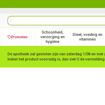
Ga naar de inhoud
Product, merk, categorie...
Schoonheid,
Dieet, voeding en
verzorging en
Promoties
Toon submenu voor Schoonheid
Toon subm
vitamines
hygiëne
De apotheek zal gesloten zijn van zaterdag 1/08 en met 
Indien het product voorradig is, dan ziet U de vermelding
Nagelschaar Gebogen