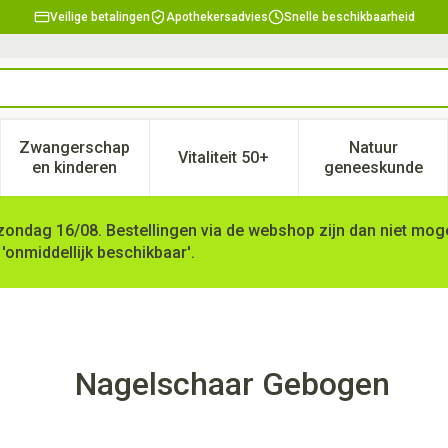
Veilige betalingen
Apothekersadvies
Snelle beschikbaarheid
Zwangerschap
Natuur
Vitaliteit 50+
, verzorging en hygiëne categorie
enu voor Dieet, voeding en vitamines categorie
Toon submenu voor Zwangerschap en kinderen ca
Toon submenu voor Vitaliteit 
Toon subm
en kinderen
geneeskunde
zondag 16/08. Bestellingen via de webshop zijn dan niet mogel
 'onmiddellijk beschikbaar'.
Nagelschaar Gebogen