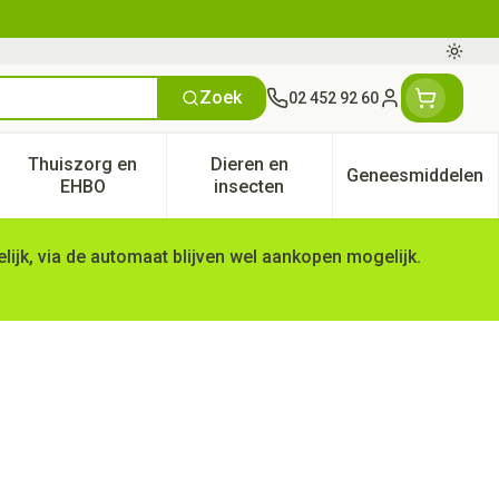
Oversc
Zoek
02 452 92 60
Klant menu
Thuiszorg en
Dieren en
Geneesmiddelen
tegorie
50+ categorie
enu voor Natuur geneeskunde categorie
Toon submenu voor Thuiszorg en EHBO categorie
Toon submenu voor Dieren en 
Toon subm
EHBO
insecten
ijk, via de automaat blijven wel aankopen mogelijk.