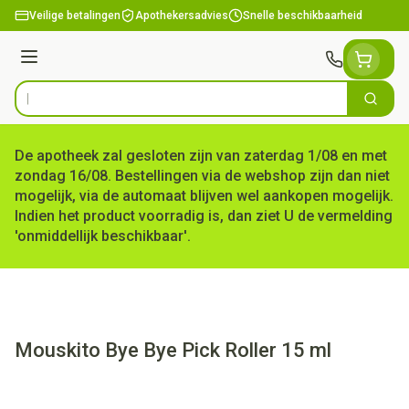
Ga naar de inhoud
Veilige betalingen
Apothekersadvies
Snelle beschikbaarheid
Menu
Zoek
Product, merk, categorie...
De apotheek zal gesloten zijn van zaterdag 1/08 en met
zondag 16/08. Bestellingen via de webshop zijn dan niet
mogelijk, via de automaat blijven wel aankopen mogelijk.
Indien het product voorradig is, dan ziet U de vermelding
'onmiddellijk beschikbaar'.
Mouskito Bye Bye Pick Roller 15 ml