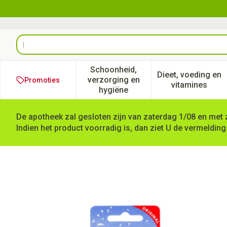
Ga naar de inhoud
Product, merk, categorie...
Schoonheid,
Dieet, voeding en
verzorging en
Promoties
Toon submenu voor Schoonheid
Toon subm
vitamines
hygiëne
De apotheek zal gesloten zijn van zaterdag 1/08 en met 
Indien het product voorradig is, dan ziet U de vermelding
Lactona Tandenb Interd. Me