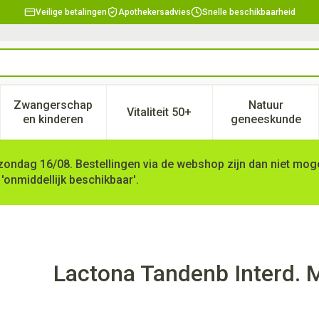
Veilige betalingen
Apothekersadvies
Snelle beschikbaarheid
Zwangerschap
Natuur
Vitaliteit 50+
, verzorging en hygiëne categorie
enu voor Dieet, voeding en vitamines categorie
Toon submenu voor Zwangerschap en kinderen ca
Toon submenu voor Vitaliteit 
Toon subm
en kinderen
geneeskunde
zondag 16/08. Bestellingen via de webshop zijn dan niet mogel
 'onmiddellijk beschikbaar'.
dium 5
Lactona Tandenb Interd.