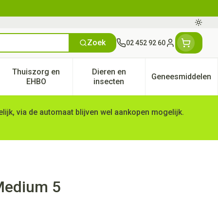
Oversc
Zoek
02 452 92 60
Klant menu
Thuiszorg en
Dieren en
Geneesmiddelen
tegorie
50+ categorie
enu voor Natuur geneeskunde categorie
Toon submenu voor Thuiszorg en EHBO categorie
Toon submenu voor Dieren en 
Toon subm
EHBO
insecten
ijk, via de automaat blijven wel aankopen mogelijk.
 Medium 5