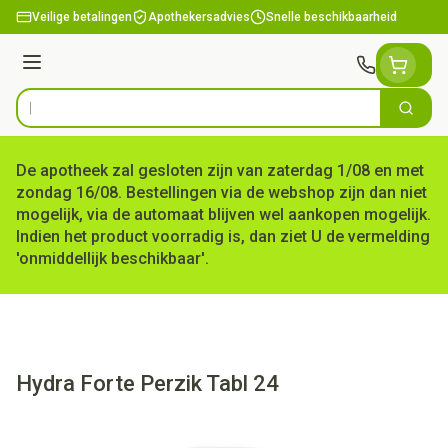
Ga naar de inhoud
Veilige betalingen
Apothekersadvies
Snelle beschikbaarheid
Menu
Zoek
Product, merk, categorie...
De apotheek zal gesloten zijn van zaterdag 1/08 en met
zondag 16/08. Bestellingen via de webshop zijn dan niet
mogelijk, via de automaat blijven wel aankopen mogelijk.
Indien het product voorradig is, dan ziet U de vermelding
'onmiddellijk beschikbaar'.
Hydra Forte Perzik Tabl 24