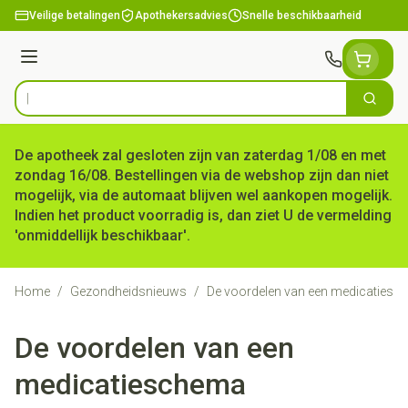
Ga naar de inhoud
Veilige betalingen
Apothekersadvies
Snelle beschikbaarheid
Menu
Zoek
Product, merk, categorie...
De apotheek zal gesloten zijn van zaterdag 1/08 en met
zondag 16/08. Bestellingen via de webshop zijn dan niet
mogelijk, via de automaat blijven wel aankopen mogelijk.
Indien het product voorradig is, dan ziet U de vermelding
'onmiddellijk beschikbaar'.
Home
/
Gezondheidsnieuws
/
De voordelen van een medicaties
De voordelen van een
medicatieschema