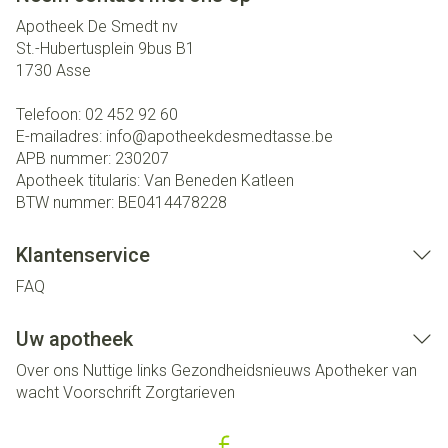
Apotheek De Smedt nv
St.-Hubertusplein 9bus B1
1730
Asse
Telefoon:
02 452 92 60
E-mailadres:
info@
apotheekdesmedtasse.be
APB nummer:
230207
Apotheek titularis:
Van Beneden Katleen
BTW nummer:
BE0414478228
Klantenservice
FAQ
Uw apotheek
Over ons
Nuttige links
Gezondheidsnieuws
Apotheker van
wacht
Voorschrift
Zorgtarieven