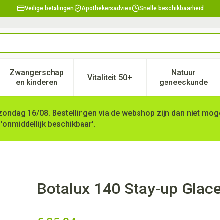
Veilige betalingen
Apothekersadvies
Snelle beschikbaarheid
Zwangerschap
Natuur
Vitaliteit 50+
, verzorging en hygiëne categorie
enu voor Dieet, voeding en vitamines categorie
Toon submenu voor Zwangerschap en kinderen ca
Toon submenu voor Vitaliteit 
Toon subm
en kinderen
geneeskunde
zondag 16/08. Bestellingen via de webshop zijn dan niet mogel
 'onmiddellijk beschikbaar'.
2
Botalux 140 Stay-up Glac