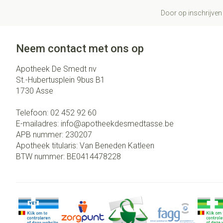
Door op inschrijven 
Neem contact met ons op
Apotheek De Smedt nv
St.-Hubertusplein 9bus B1
1730
Asse
Telefoon:
02 452 92 60
E-mailadres:
info@
apotheekdesmedtasse.be
APB nummer:
230207
Apotheek titularis:
Van Beneden Katleen
BTW nummer:
BE0414478228