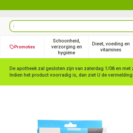
Ga naar de inhoud
Product, merk, categorie...
Schoonheid,
Dieet, voeding en
verzorging en
Promoties
Toon submenu voor Schoonheid
Toon subm
vitamines
hygiëne
De apotheek zal gesloten zijn van zaterdag 1/08 en met 
Indien het product voorradig is, dan ziet U de vermelding
Botalux 140 Stay-up Glace N