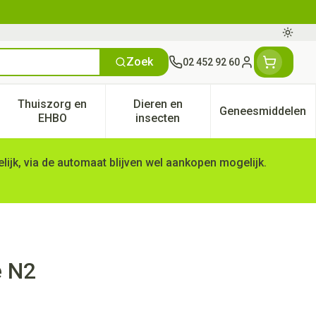
Oversc
Zoek
02 452 92 60
Klant menu
Thuiszorg en
Dieren en
Geneesmiddelen
tegorie
50+ categorie
enu voor Natuur geneeskunde categorie
Toon submenu voor Thuiszorg en EHBO categorie
Toon submenu voor Dieren en 
Toon subm
EHBO
insecten
ijk, via de automaat blijven wel aankopen mogelijk.
e N2