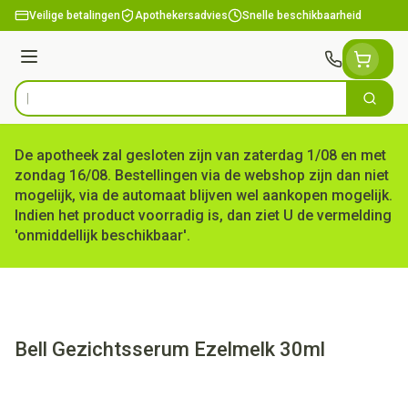
Ga naar de inhoud
Veilige betalingen
Apothekersadvies
Snelle beschikbaarheid
Menu
Zoek
Product, merk, categorie...
De apotheek zal gesloten zijn van zaterdag 1/08 en met
zondag 16/08. Bestellingen via de webshop zijn dan niet
mogelijk, via de automaat blijven wel aankopen mogelijk.
Indien het product voorradig is, dan ziet U de vermelding
'onmiddellijk beschikbaar'.
Bell Gezichtsserum Ezelmelk 30ml