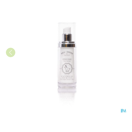
Bell Gezichtsserum Ezelmelk 