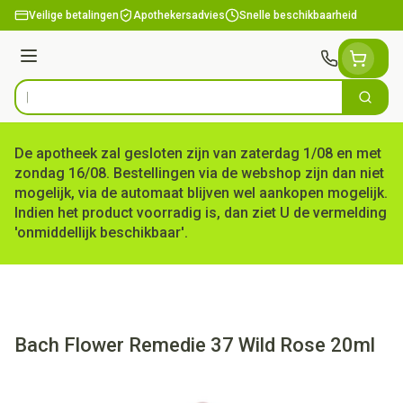
Ga naar de inhoud
Veilige betalingen
Apothekersadvies
Snelle beschikbaarheid
Menu
Zoek
Product, merk, categorie...
De apotheek zal gesloten zijn van zaterdag 1/08 en met
zondag 16/08. Bestellingen via de webshop zijn dan niet
mogelijk, via de automaat blijven wel aankopen mogelijk.
Indien het product voorradig is, dan ziet U de vermelding
'onmiddellijk beschikbaar'.
Bach Flower Remedie 37 Wild Rose 20ml