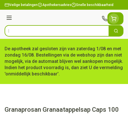
Ga naar de inhoud
Veilige betalingen
Apothekersadvies
Snelle beschikbaarheid
Menu
Zoek
Product, merk, categorie...
De apotheek zal gesloten zijn van zaterdag 1/08 en met
zondag 16/08. Bestellingen via de webshop zijn dan niet
mogelijk, via de automaat blijven wel aankopen mogelijk.
Indien het product voorradig is, dan ziet U de vermelding
'onmiddellijk beschikbaar'.
Granaprosan Granaatappelsap Caps 100