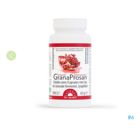
Granaprosan Granaatappelsap