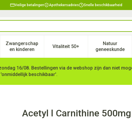
Veilige betalingen
Apothekersadvies
Snelle beschikbaarheid
Zwangerschap
Natuur
Vitaliteit 50+
, verzorging en hygiëne categorie
enu voor Dieet, voeding en vitamines categorie
Toon submenu voor Zwangerschap en kinderen ca
Toon submenu voor Vitaliteit 
Toon subm
en kinderen
geneeskunde
zondag 16/08. Bestellingen via de webshop zijn dan niet mogel
 'onmiddellijk beschikbaar'.
aps 60 Bonusan
Acetyl l Carnithine 500m