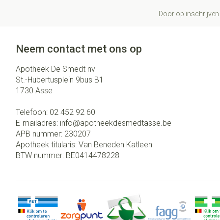
Door op inschrijven 
Neem contact met ons op
Apotheek De Smedt nv
St.-Hubertusplein 9bus B1
1730
Asse
Telefoon:
02 452 92 60
E-mailadres:
info@
apotheekdesmedtasse.be
APB nummer:
230207
Apotheek titularis:
Van Beneden Katleen
BTW nummer:
BE0414478228