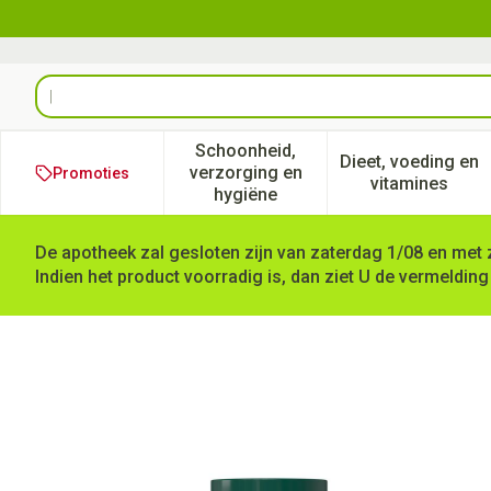
Ga naar de inhoud
Product, merk, categorie...
Schoonheid,
Dieet, voeding en
verzorging en
Promoties
Toon submenu voor Schoonheid
Toon subm
vitamines
hygiëne
De apotheek zal gesloten zijn van zaterdag 1/08 en met 
Indien het product voorradig is, dan ziet U de vermelding
Acetyl l Carnithine 500mg C