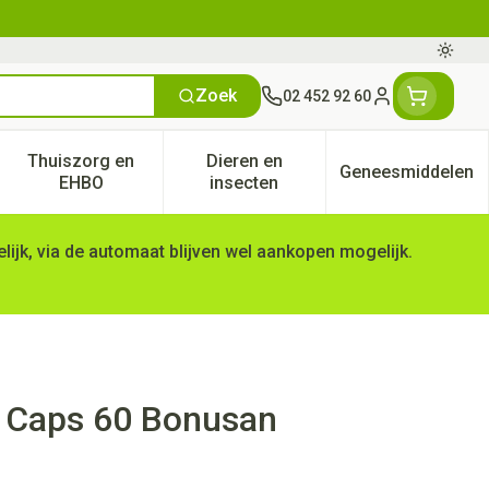
Oversc
Zoek
02 452 92 60
Klant menu
Thuiszorg en
Dieren en
Geneesmiddelen
tegorie
50+ categorie
enu voor Natuur geneeskunde categorie
Toon submenu voor Thuiszorg en EHBO categorie
Toon submenu voor Dieren en 
Toon subm
EHBO
insecten
ijk, via de automaat blijven wel aankopen mogelijk.
g Caps 60 Bonusan