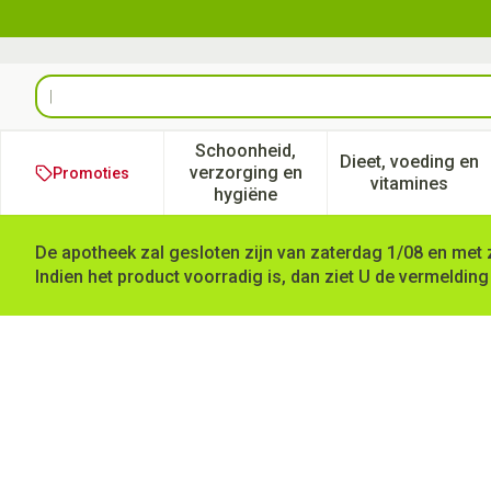
Ga naar de inhoud
Product, merk, categorie...
Schoonheid,
Dieet, voeding en
verzorging en
Promoties
Toon submenu voor Schoonheid
Toon subm
vitamines
hygiëne
De apotheek zal gesloten zijn van zaterdag 1/08 en met 
Indien het product voorradig is, dan ziet U de vermelding
Stax Vingerspalk Nr. 6