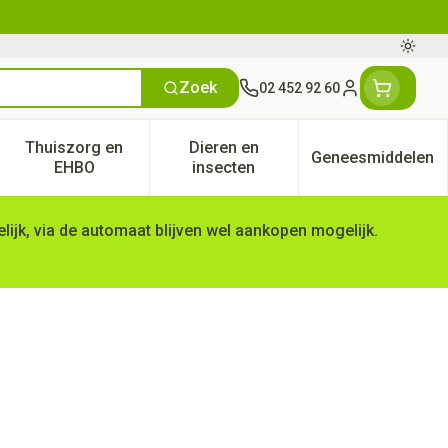
Oversc
Zoek
02 452 92 60
Klant menu
Thuiszorg en
Dieren en
Geneesmiddelen
tegorie
50+ categorie
enu voor Natuur geneeskunde categorie
Toon submenu voor Thuiszorg en EHBO categorie
Toon submenu voor Dieren en 
Toon subm
EHBO
insecten
ijk, via de automaat blijven wel aankopen mogelijk.