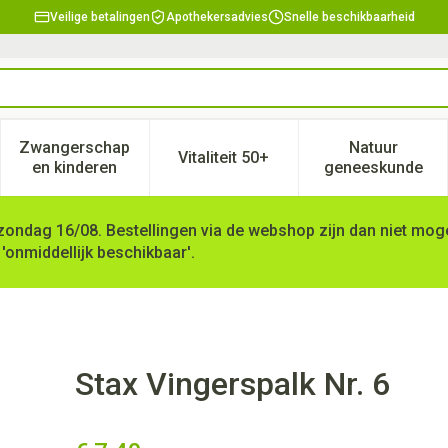
Veilige betalingen
Apothekersadvies
Snelle beschikbaarheid
Zwangerschap
Natuur
Vitaliteit 50+
, verzorging en hygiëne categorie
enu voor Dieet, voeding en vitamines categorie
Toon submenu voor Zwangerschap en kinderen ca
Toon submenu voor Vitaliteit 
Toon subm
en kinderen
geneeskunde
zondag 16/08. Bestellingen via de webshop zijn dan niet mogel
 'onmiddellijk beschikbaar'.
Stax Vingerspalk Nr. 6