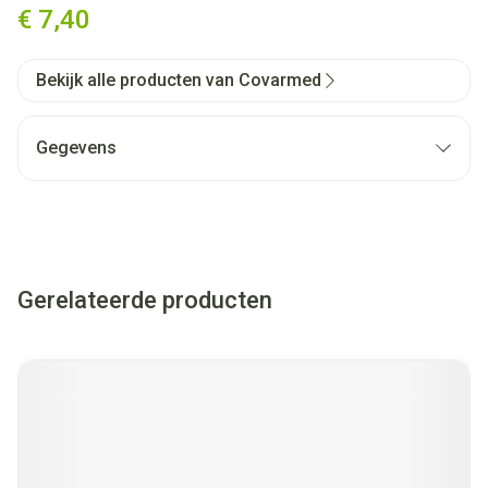
€ 7,40
Bekijk alle producten van Covarmed
Gegevens
Gerelateerde producten
Navigeren door de elementen van de carrousel is mogelijk met
Druk om carrousel over te slaan
Druk op om naar carrouselnavigatie te gaan