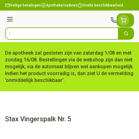
Ga naar de inhoud
Veilige betalingen
Apothekersadvies
Snelle beschikbaarheid
Menu
Zoek
Product, merk, categorie...
De apotheek zal gesloten zijn van zaterdag 1/08 en met
zondag 16/08. Bestellingen via de webshop zijn dan niet
mogelijk, via de automaat blijven wel aankopen mogelijk.
Indien het product voorradig is, dan ziet U de vermelding
'onmiddellijk beschikbaar'.
Stax Vingerspalk Nr. 5