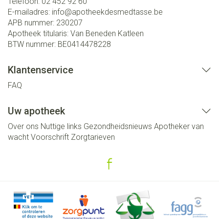
Telefoon:
02 452 92 60
E-mailadres:
info@
apotheekdesmedtasse.be
APB nummer:
230207
Apotheek titularis:
Van Beneden Katleen
BTW nummer:
BE0414478228
Klantenservice
FAQ
Uw apotheek
Over ons
Nuttige links
Gezondheidsnieuws
Apotheker van
wacht
Voorschrift
Zorgtarieven