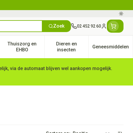
Oversc
Zoek
02 452 92 60
Klant menu
Thuiszorg en
Dieren en
Geneesmiddelen
tegorie
50+ categorie
enu voor Natuur geneeskunde categorie
Toon submenu voor Thuiszorg en EHBO categorie
Toon submenu voor Dieren en 
Toon subm
EHBO
insecten
ijk, via de automaat blijven wel aankopen mogelijk.