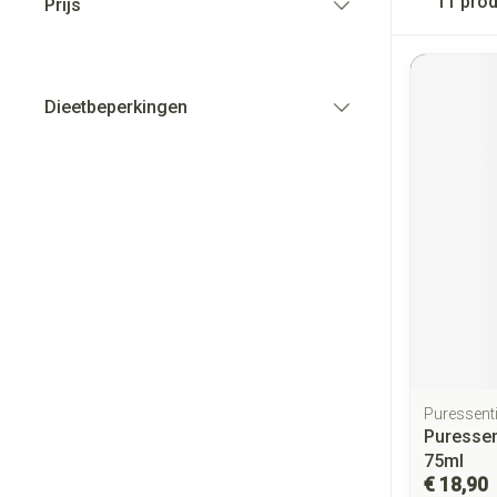
11
prod
Prijs
filter
Dieetbeperkingen
filter
Puressenti
Puressen
75ml
€ 18,90