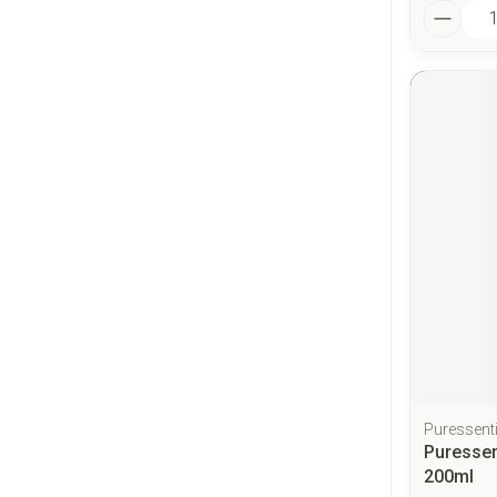
Aantal
Puressenti
Puressen
200ml