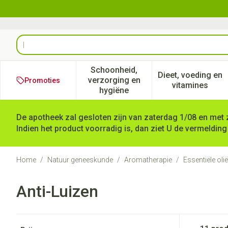
Ga naar de inhoud
Product, merk, categorie...
Schoonheid,
Dieet, voeding en
verzorging en
Promoties
Toon submenu voor Schoonheid
Toon subm
vitamines
hygiëne
De apotheek zal gesloten zijn van zaterdag 1/08 en met 
Indien het product voorradig is, dan ziet U de vermelding
Home
/
Natuur geneeskunde
/
Aromatherapie
/
Essentiële oli
Anti-Luizen
Doorgaan naar productlijst