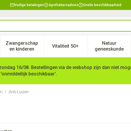
Veilige betalingen
Apothekersadvies
Snelle beschikbaarheid
Zwangerschap
Natuur
Vitaliteit 50+
, verzorging en hygiëne categorie
enu voor Dieet, voeding en vitamines categorie
Toon submenu voor Zwangerschap en kinderen ca
Toon submenu voor Vitaliteit 
Toon subm
en kinderen
geneeskunde
zondag 16/08. Bestellingen via de webshop zijn dan niet mogel
 'onmiddellijk beschikbaar'.
ën
/
Anti-Luizen