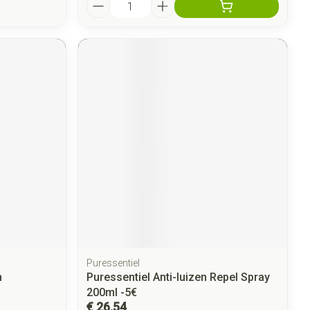
Aantal
Puressentiel
h
Puressentiel Anti-luizen Repel Spray
200ml -5€
€ 26,54