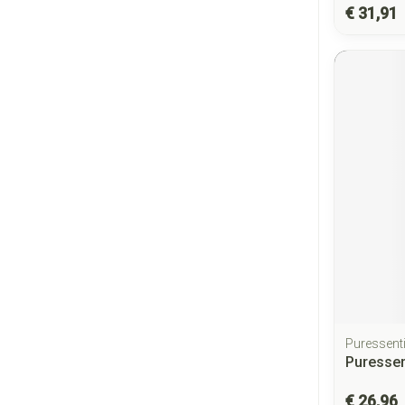
€ 31,91
Puressenti
Puressen
€ 26,96