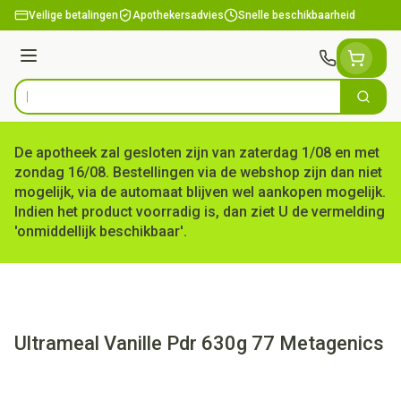
Ga naar de inhoud
Veilige betalingen
Apothekersadvies
Snelle beschikbaarheid
Menu
Zoek
Product, merk, categorie...
De apotheek zal gesloten zijn van zaterdag 1/08 en met
zondag 16/08. Bestellingen via de webshop zijn dan niet
mogelijk, via de automaat blijven wel aankopen mogelijk.
Indien het product voorradig is, dan ziet U de vermelding
'onmiddellijk beschikbaar'.
Ultrameal Vanille Pdr 630g 77 Metagenics