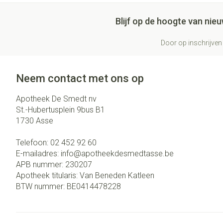
Blijf op de hoogte van ni
Door op inschrijven 
Neem contact met ons op
Apotheek De Smedt nv
St.-Hubertusplein 9bus B1
1730
Asse
Telefoon:
02 452 92 60
E-mailadres:
info@
apotheekdesmedtasse.be
APB nummer:
230207
Apotheek titularis:
Van Beneden Katleen
BTW nummer:
BE0414478228