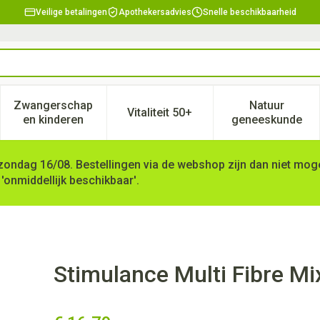
Veilige betalingen
Apothekersadvies
Snelle beschikbaarheid
Zwangerschap
Natuur
Vitaliteit 50+
, verzorging en hygiëne categorie
enu voor Dieet, voeding en vitamines categorie
Toon submenu voor Zwangerschap en kinderen ca
Toon submenu voor Vitaliteit 
Toon subm
en kinderen
geneeskunde
zondag 16/08. Bestellingen via de webshop zijn dan niet mogel
 'onmiddellijk beschikbaar'.
akje 20x12,6g
Stimulance Multi Fibre Mi