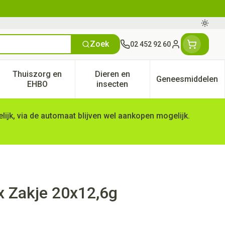
Oversc
Zoek
02 452 92 60
Klant menu
Thuiszorg en
Dieren en
Geneesmiddelen
tegorie
50+ categorie
enu voor Natuur geneeskunde categorie
Toon submenu voor Thuiszorg en EHBO categorie
Toon submenu voor Dieren en 
Toon subm
EHBO
insecten
ijk, via de automaat blijven wel aankopen mogelijk.
x Zakje 20x12,6g