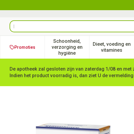
Ga naar de inhoud
Product, merk, categorie...
Schoonheid,
Dieet, voeding en
verzorging en
Promoties
Toon submenu voor Schoonheid
Toon subm
vitamines
hygiëne
De apotheek zal gesloten zijn van zaterdag 1/08 en met 
Indien het product voorradig is, dan ziet U de vermelding
Stimulance Multi Fibre Mix Z