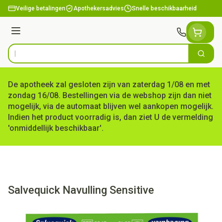
Ga naar de inhoud
Veilige betalingen
Apothekersadvies
Snelle beschikbaarheid
Menu
Zoek
Product, merk, categorie...
De apotheek zal gesloten zijn van zaterdag 1/08 en met
zondag 16/08. Bestellingen via de webshop zijn dan niet
mogelijk, via de automaat blijven wel aankopen mogelijk.
Indien het product voorradig is, dan ziet U de vermelding
'onmiddellijk beschikbaar'.
Salvequick Navulling Sensitive