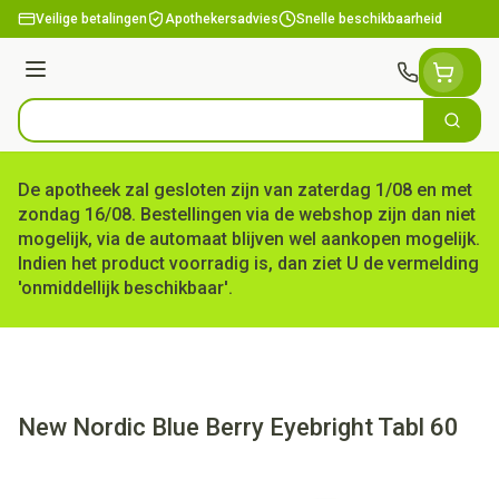
Ga naar de inhoud
Veilige betalingen
Apothekersadvies
Snelle beschikbaarheid
Menu
Zoek
Product, merk, categorie...
De apotheek zal gesloten zijn van zaterdag 1/08 en met
zondag 16/08. Bestellingen via de webshop zijn dan niet
mogelijk, via de automaat blijven wel aankopen mogelijk.
Indien het product voorradig is, dan ziet U de vermelding
'onmiddellijk beschikbaar'.
New Nordic Blue Berry Eyebright Tabl 60