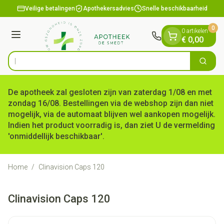
Dia 1 van 1
Ga naar de inhoud
Veilige betalingen
Apothekersadvies
Snelle beschikbaarheid
0
0 artikelen
Menu
€ 0,00
O
Zoek
Product, merk, categorie...
De apotheek zal gesloten zijn van zaterdag 1/08 en met
zondag 16/08. Bestellingen via de webshop zijn dan niet
mogelijk, via de automaat blijven wel aankopen mogelijk.
Indien het product voorradig is, dan ziet U de vermelding
'onmiddellijk beschikbaar'.
Home
/
Clinavision Caps 120
Clinavision Caps 120