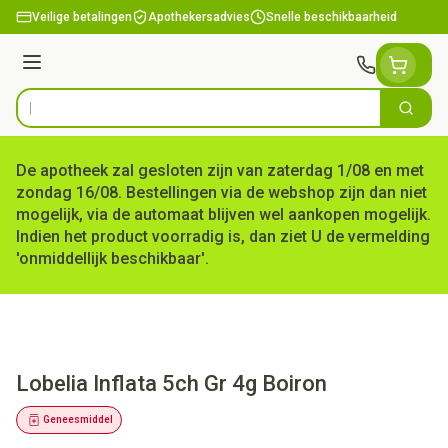
Ga naar de inhoud
Veilige betalingen
Apothekersadvies
Snelle beschikbaarheid
Menu
Zoek
Product, merk, categorie...
De apotheek zal gesloten zijn van zaterdag 1/08 en met
zondag 16/08. Bestellingen via de webshop zijn dan niet
mogelijk, via de automaat blijven wel aankopen mogelijk.
Indien het product voorradig is, dan ziet U de vermelding
'onmiddellijk beschikbaar'.
Lobelia Inflata 5ch Gr 4g Boiron
Geneesmiddel