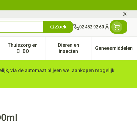
Oversc
Zoek
02 452 92 60
Klant menu
Thuiszorg en
Dieren en
Geneesmiddelen
tegorie
50+ categorie
enu voor Natuur geneeskunde categorie
Toon submenu voor Thuiszorg en EHBO categorie
Toon submenu voor Dieren en 
Toon subm
EHBO
insecten
ijk, via de automaat blijven wel aankopen mogelijk.
00ml