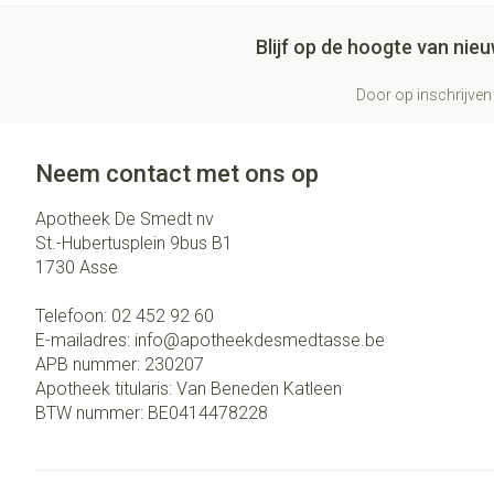
Blijf op de hoogte van ni
Door op inschrijven 
Neem contact met ons op
Apotheek De Smedt nv
St.-Hubertusplein 9bus B1
1730
Asse
Telefoon:
02 452 92 60
E-mailadres:
info@
apotheekdesmedtasse.be
APB nummer:
230207
Apotheek titularis:
Van Beneden Katleen
BTW nummer:
BE0414478228