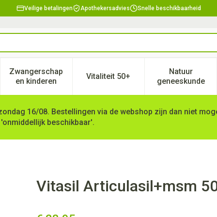
Veilige betalingen
Apothekersadvies
Snelle beschikbaarheid
Zwangerschap
Natuur
Vitaliteit 50+
, verzorging en hygiëne categorie
enu voor Dieet, voeding en vitamines categorie
Toon submenu voor Zwangerschap en kinderen ca
Toon submenu voor Vitaliteit 
Toon subm
en kinderen
geneeskunde
zondag 16/08. Bestellingen via de webshop zijn dan niet mogel
 'onmiddellijk beschikbaar'.
l
Vitasil Articulasil+msm 5