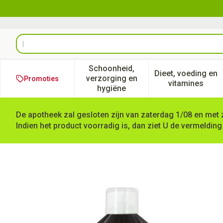
Ga naar de inhoud
Product, merk, categorie...
Schoonheid,
Dieet, voeding en
verzorging en
Promoties
Toon submenu voor Schoonheid
Toon subm
vitamines
hygiëne
De apotheek zal gesloten zijn van zaterdag 1/08 en met 
Indien het product voorradig is, dan ziet U de vermelding
Vitasil Articulasil+msm 500m