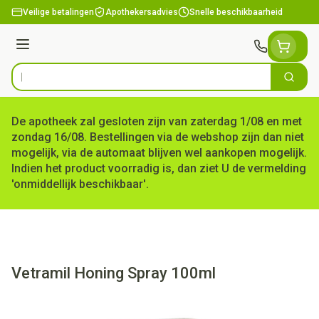
Ga naar de inhoud
Veilige betalingen
Apothekersadvies
Snelle beschikbaarheid
Menu
Zoek
Product, merk, categorie...
De apotheek zal gesloten zijn van zaterdag 1/08 en met
zondag 16/08. Bestellingen via de webshop zijn dan niet
mogelijk, via de automaat blijven wel aankopen mogelijk.
Indien het product voorradig is, dan ziet U de vermelding
'onmiddellijk beschikbaar'.
Vetramil Honing Spray 100ml