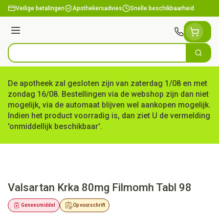
Ga naar de inhoud
Veilige betalingen
Apothekersadvies
Snelle beschikbaarheid
Menu
Zoek
Product, merk, categorie...
De apotheek zal gesloten zijn van zaterdag 1/08 en met
zondag 16/08. Bestellingen via de webshop zijn dan niet
mogelijk, via de automaat blijven wel aankopen mogelijk.
Indien het product voorradig is, dan ziet U de vermelding
'onmiddellijk beschikbaar'.
Valsartan Krka 80mg Filmomh Tabl 98
Geneesmiddel
Op voorschrift