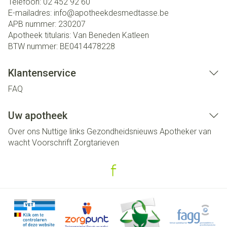
Telefoon:
02 452 92 60
E-mailadres:
info@
apotheekdesmedtasse.be
APB nummer:
230207
Apotheek titularis:
Van Beneden Katleen
BTW nummer:
BE0414478228
Klantenservice
FAQ
Uw apotheek
Over ons
Nuttige links
Gezondheidsnieuws
Apotheker van
wacht
Voorschrift
Zorgtarieven