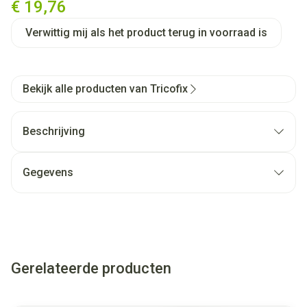
€ 19,76
Verwittig mij als het product terug in voorraad is
Bekijk alle producten van Tricofix
Beschrijving
Gegevens
Gerelateerde producten
Navigeren door de elementen van de carrousel is mogelijk met
Druk om carrousel over te slaan
Druk op om naar carrouselnavigatie te gaan