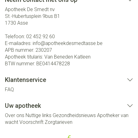
Apotheek De Smedt nv
St.-Hubertusplein 9bus B1
1730
Asse
Telefoon:
02 452 92 60
E-mailadres:
info@
apotheekdesmedtasse.be
APB nummer:
230207
Apotheek titularis:
Van Beneden Katleen
BTW nummer:
BE0414478228
Klantenservice
FAQ
Uw apotheek
Over ons
Nuttige links
Gezondheidsnieuws
Apotheker van
wacht
Voorschrift
Zorgtarieven