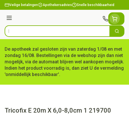
Ga naar de inhoud
Veilige betalingen
Apothekersadvies
Snelle beschikbaarheid
Menu
Zoek
Product, merk, categorie...
De apotheek zal gesloten zijn van zaterdag 1/08 en met
zondag 16/08. Bestellingen via de webshop zijn dan niet
mogelijk, via de automaat blijven wel aankopen mogelijk.
Indien het product voorradig is, dan ziet U de vermelding
'onmiddellijk beschikbaar'.
Tricofix E 20m X 6,0-8,0cm 1 219700