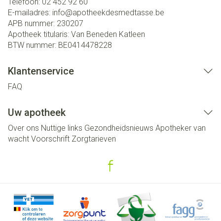
Telefoon:
02 452 92 60
E-mailadres:
info@
apotheekdesmedtasse.be
APB nummer:
230207
Apotheek titularis:
Van Beneden Katleen
BTW nummer:
BE0414478228
Klantenservice
FAQ
Uw apotheek
Over ons
Nuttige links
Gezondheidsnieuws
Apotheker van
wacht
Voorschrift
Zorgtarieven