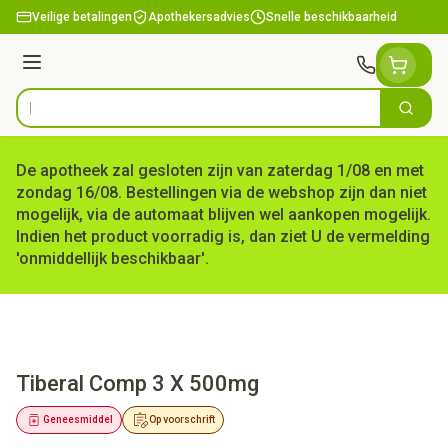
Ga naar de inhoud
Veilige betalingen
Apothekersadvies
Snelle beschikbaarheid
Menu
Zoek
Product, merk, categorie...
De apotheek zal gesloten zijn van zaterdag 1/08 en met
zondag 16/08. Bestellingen via de webshop zijn dan niet
mogelijk, via de automaat blijven wel aankopen mogelijk.
Indien het product voorradig is, dan ziet U de vermelding
'onmiddellijk beschikbaar'.
Tiberal Comp 3 X 500mg
Geneesmiddel
Op voorschrift