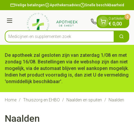
Dia 1 van 1
Ga naar de inhoud
Veilige betalingen
Apothekersadvies
Snelle beschikbaarheid
0
0 artikelen
Menu
€ 0,00
Medicijnen en
Zoek
Product, merk, categorie...
De apotheek zal gesloten zijn van zaterdag 1/08 en met
zondag 16/08. Bestellingen via de webshop zijn dan niet
mogelijk, via de automaat blijven wel aankopen mogelijk.
Indien het product voorradig is, dan ziet U de vermelding
'onmiddellijk beschikbaar'.
Home
/
Thuiszorg en EHBO
/
Naalden en spuiten
/
Naalden
Naalden