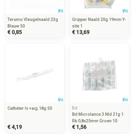
Terumo Vleugelnaald 23g
Gripper Naald 20g 19mm Y-
Blauw 50
site 1
€ 0,85
€ 13,69
Bd
Catheter Iv +aig.18g 50
Bd Microlance 3 Nld 21g 1
Rb 0,8x25mm Groen 10
€ 4,19
€ 1,56