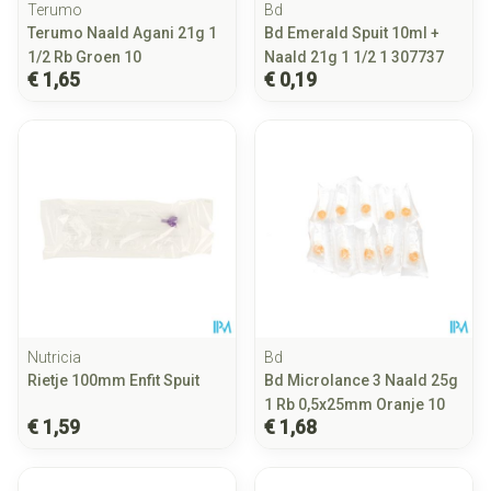
Terumo
Bd
Terumo Naald Agani 21g 1
Bd Emerald Spuit 10ml +
1/2 Rb Groen 10
Naald 21g 1 1/2 1 307737
€ 1,65
€ 0,19
Nutricia
Bd
Rietje 100mm Enfit Spuit
Bd Microlance 3 Naald 25g
1 Rb 0,5x25mm Oranje 10
€ 1,59
€ 1,68