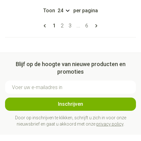
Toon
per pagina
Pagina's
U lees momenteel pagina
Pagina
Pagina
Pagina
1
2
3
...
6
Blijf op de hoogte van nieuwe producten en
promoties
E-mail adres
Inschrijven
Door op inschrijven te klikken, schrijft u zich in voor onze
nieuwsbrief en gaat u akkoord met onze
privacy policy
.