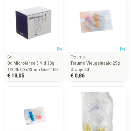
Bd
Terumo
Bd Microlance 3 Nld 30g
Terumo Vleugelnaald 25g
1/2 Rb 0,3x13mm Geel 100
Oranje 50
€ 13,05
€ 0,86