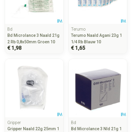
Bd
Terumo
Bd Microlance 3 Naald 21g
Terumo Naald Agani 23g 1
2 Rb 0,8x50mm Groen 10
1/4 Rb Blauw 10
€ 1,98
€ 1,65
Gripper
Bd
Gripper Naald 22g 25mm 1
Bd Microlance 3 Nld 21g 1