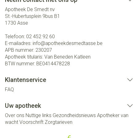
Apotheek De Smedt nv
St.-Hubertusplein 9bus B1
1730
Asse
Telefoon:
02 452 92 60
E-mailadres:
info@
apotheekdesmedtasse.be
APB nummer:
230207
Apotheek titularis:
Van Beneden Katleen
BTW nummer:
BE0414478228
Klantenservice
FAQ
Uw apotheek
Over ons
Nuttige links
Gezondheidsnieuws
Apotheker van
wacht
Voorschrift
Zorgtarieven