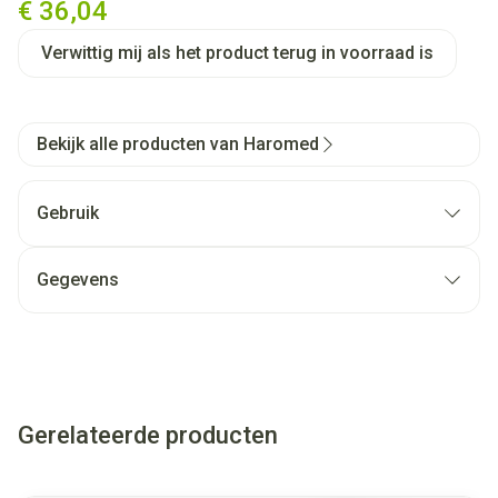
€ 36,04
Verwittig mij als het product terug in voorraad is
Bekijk alle producten van Haromed
Gebruik
Gegevens
Gerelateerde producten
Navigeren door de elementen van de carrousel is mogelijk met
Druk om carrousel over te slaan
Druk op om naar carrouselnavigatie te gaan