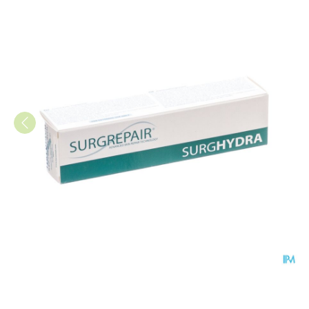
Surghydra Nabehandelingscr