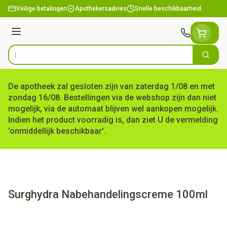
Ga naar de inhoud
Veilige betalingen
Apothekersadvies
Snelle beschikbaarheid
Menu
Zoek
Product, merk, categorie...
De apotheek zal gesloten zijn van zaterdag 1/08 en met
zondag 16/08. Bestellingen via de webshop zijn dan niet
mogelijk, via de automaat blijven wel aankopen mogelijk.
Indien het product voorradig is, dan ziet U de vermelding
'onmiddellijk beschikbaar'.
Surghydra Nabehandelingscreme 100ml