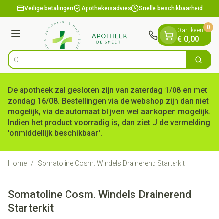
Dia 1 van 1
Ga naar de inhoud
Veilige betalingen
Apothekersadvies
Snelle beschikbaarheid
0
0 artikelen
Menu
€ 0,00
Op zo
Zoek
Product, merk, categorie...
De apotheek zal gesloten zijn van zaterdag 1/08 en met
zondag 16/08. Bestellingen via de webshop zijn dan niet
mogelijk, via de automaat blijven wel aankopen mogelijk.
Indien het product voorradig is, dan ziet U de vermelding
'onmiddellijk beschikbaar'.
Home
/
Somatoline Cosm. Windels Drainerend Starterkit
Somatoline Cosm. Windels Drainerend
Starterkit