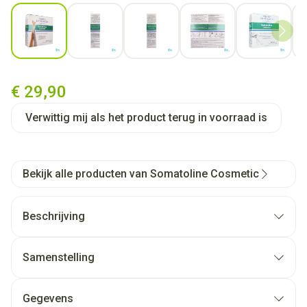
View larger image
View larger image
View larger image
View larger image
View lar
Somatoline Cosm. Windels Dra
€ 29,90
Verwittig mij als het product terug in voorraad is
Bekijk alle producten van Somatoline Cosmetic
Beschrijving
Samenstelling
Gegevens