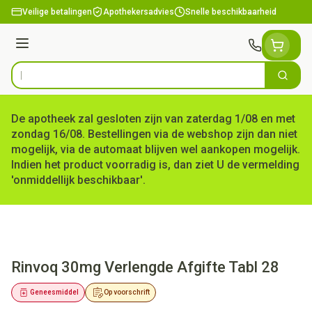
Ga naar de inhoud
Veilige betalingen
Apothekersadvies
Snelle beschikbaarheid
Menu
Zoek
Product, merk, categorie...
De apotheek zal gesloten zijn van zaterdag 1/08 en met
zondag 16/08. Bestellingen via de webshop zijn dan niet
mogelijk, via de automaat blijven wel aankopen mogelijk.
Indien het product voorradig is, dan ziet U de vermelding
'onmiddellijk beschikbaar'.
Rinvoq 30mg Verlengde Afgifte Tabl 28
Geneesmiddel
Op voorschrift