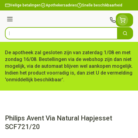
Ga naar de inhoud
Veilige betalingen
Apothekersadvies
Snelle beschikbaarheid
Menu
Zoek
Product, merk, categorie...
De apotheek zal gesloten zijn van zaterdag 1/08 en met
zondag 16/08. Bestellingen via de webshop zijn dan niet
mogelijk, via de automaat blijven wel aankopen mogelijk.
Indien het product voorradig is, dan ziet U de vermelding
'onmiddellijk beschikbaar'.
Philips Avent Via Natural Hapjesset
SCF721/20