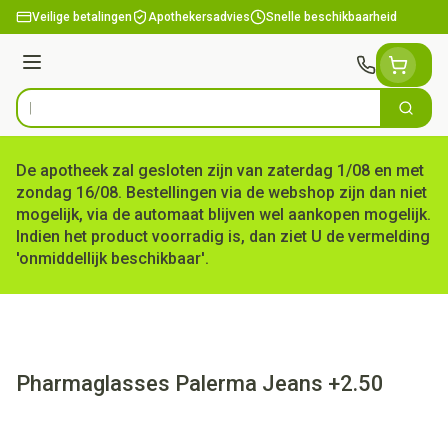
Ga naar de inhoud
Veilige betalingen
Apothekersadvies
Snelle beschikbaarheid
Menu
Zoek
Product, merk, categorie...
De apotheek zal gesloten zijn van zaterdag 1/08 en met
zondag 16/08. Bestellingen via de webshop zijn dan niet
mogelijk, via de automaat blijven wel aankopen mogelijk.
Indien het product voorradig is, dan ziet U de vermelding
'onmiddellijk beschikbaar'.
Pharmaglasses Palerma Jeans +2.50