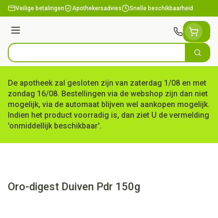
Ga naar de inhoud
Veilige betalingen
Apothekersadvies
Snelle beschikbaarheid
Menu
Zoek
Product, merk, categorie...
De apotheek zal gesloten zijn van zaterdag 1/08 en met
zondag 16/08. Bestellingen via de webshop zijn dan niet
mogelijk, via de automaat blijven wel aankopen mogelijk.
Indien het product voorradig is, dan ziet U de vermelding
'onmiddellijk beschikbaar'.
Oro-digest Duiven Pdr 150g