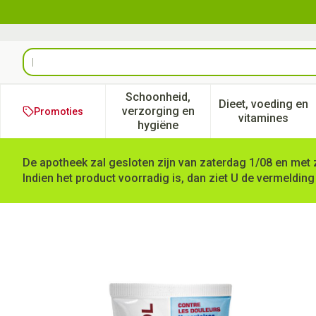
Ga naar de inhoud
Product, merk, categorie...
Schoonheid,
Dieet, voeding en
verzorging en
Promoties
Toon submenu voor Schoonheid
Toon subm
vitamines
hygiëne
De apotheek zal gesloten zijn van zaterdag 1/08 en met 
Indien het product voorradig is, dan ziet U de vermelding
Nociceptol Gel A/pijn Tube 4