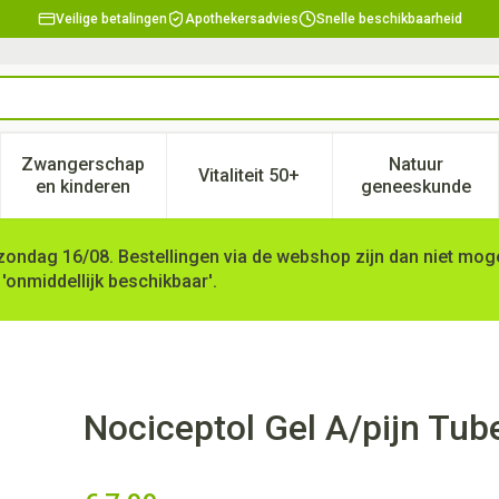
Veilige betalingen
Apothekersadvies
Snelle beschikbaarheid
Zwangerschap
Natuur
Vitaliteit 50+
, verzorging en hygiëne categorie
enu voor Dieet, voeding en vitamines categorie
Toon submenu voor Zwangerschap en kinderen ca
Toon submenu voor Vitaliteit 
Toon subm
en kinderen
geneeskunde
zondag 16/08. Bestellingen via de webshop zijn dan niet mogel
 'onmiddellijk beschikbaar'.
0ml
Nociceptol Gel A/pijn Tub