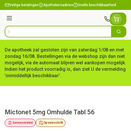
Ga naar de inhoud
Veilige betalingen
Apothekersadvies
Snelle beschikbaarheid
Menu
Zoek
Product, merk, categorie...
De apotheek zal gesloten zijn van zaterdag 1/08 en met
zondag 16/08. Bestellingen via de webshop zijn dan niet
mogelijk, via de automaat blijven wel aankopen mogelijk.
Indien het product voorradig is, dan ziet U de vermelding
'onmiddellijk beschikbaar'.
Mictonet 5mg Omhulde Tabl 56
Geneesmiddel
Op voorschrift