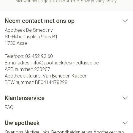
nieuwsbrief en gaat u akkoord met onze
privacy policy
.
Neem contact met ons op
Apotheek De Smedt nv
St.-Hubertusplein 9bus B1
1730
Asse
Telefoon:
02 452 92 60
E-mailadres:
info@
apotheekdesmedtasse.be
APB nummer:
230207
Apotheek titularis:
Van Beneden Katleen
BTW nummer:
BE0414478228
Klantenservice
FAQ
Uw apotheek
Over ons
Nuttige links
Gezondheidsnieuws
Apotheker van