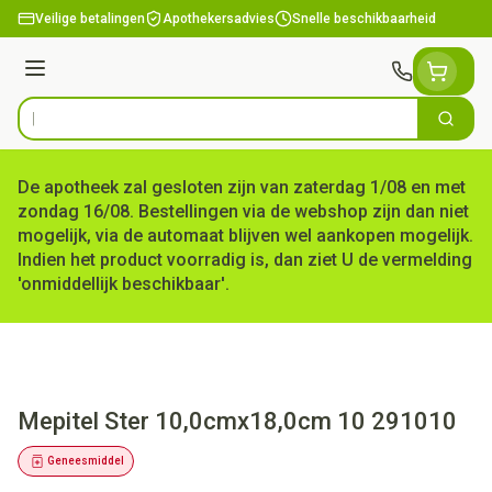
Ga naar de inhoud
Veilige betalingen
Apothekersadvies
Snelle beschikbaarheid
Menu
Zoek
Product, merk, categorie...
De apotheek zal gesloten zijn van zaterdag 1/08 en met
zondag 16/08. Bestellingen via de webshop zijn dan niet
mogelijk, via de automaat blijven wel aankopen mogelijk.
Indien het product voorradig is, dan ziet U de vermelding
'onmiddellijk beschikbaar'.
Mepitel Ster 10,0cmx18,0cm 10 291010
Geneesmiddel