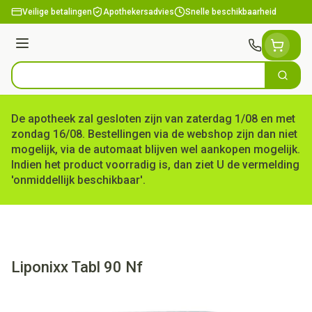
Ga naar de inhoud
Veilige betalingen
Apothekersadvies
Snelle beschikbaarheid
Menu
Zoek
Product, merk, categorie...
De apotheek zal gesloten zijn van zaterdag 1/08 en met
zondag 16/08. Bestellingen via de webshop zijn dan niet
mogelijk, via de automaat blijven wel aankopen mogelijk.
Indien het product voorradig is, dan ziet U de vermelding
'onmiddellijk beschikbaar'.
Liponixx Tabl 90 Nf