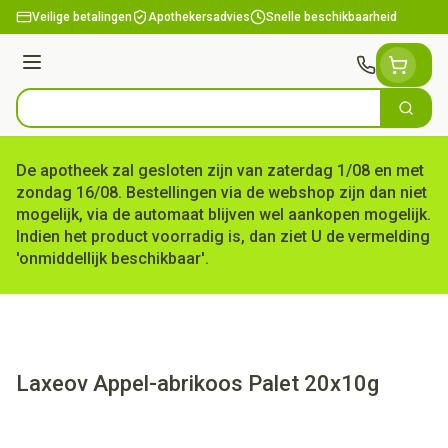
Ga naar de inhoud
Veilige betalingen
Apothekersadvies
Snelle beschikbaarheid
Menu
Zoek
Product, merk, categorie...
De apotheek zal gesloten zijn van zaterdag 1/08 en met
zondag 16/08. Bestellingen via de webshop zijn dan niet
mogelijk, via de automaat blijven wel aankopen mogelijk.
Indien het product voorradig is, dan ziet U de vermelding
'onmiddellijk beschikbaar'.
Laxeov Appel-abrikoos Palet 20x10g