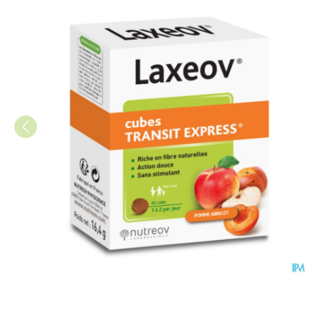
Laxeov Appel-abrikoos Palet 