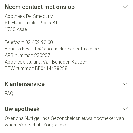
Neem contact met ons op
Apotheek De Smedt nv
St.-Hubertusplein 9bus B1
1730
Asse
Telefoon:
02 452 92 60
E-mailadres:
info@
apotheekdesmedtasse.be
APB nummer:
230207
Apotheek titularis:
Van Beneden Katleen
BTW nummer:
BE0414478228
Klantenservice
FAQ
Uw apotheek
Over ons
Nuttige links
Gezondheidsnieuws
Apotheker van
wacht
Voorschrift
Zorgtarieven