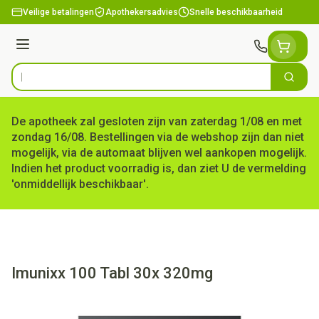
Ga naar de inhoud
Veilige betalingen
Apothekersadvies
Snelle beschikbaarheid
Menu
Zoek
Product, merk, categorie...
De apotheek zal gesloten zijn van zaterdag 1/08 en met
zondag 16/08. Bestellingen via de webshop zijn dan niet
mogelijk, via de automaat blijven wel aankopen mogelijk.
Indien het product voorradig is, dan ziet U de vermelding
'onmiddellijk beschikbaar'.
Imunixx 100 Tabl 30x 320mg