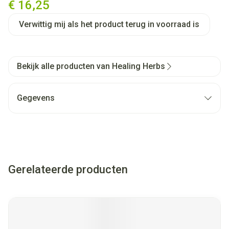
€ 16,25
Verwittig mij als het product terug in voorraad is
Bekijk alle producten van Healing Herbs
Gegevens
Gerelateerde producten
Navigeren door de elementen van de carrousel is mogelijk met
Druk om carrousel over te slaan
Druk op om naar carrouselnavigatie te gaan