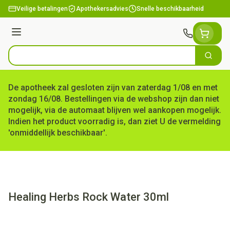
Ga naar de inhoud
Veilige betalingen
Apothekersadvies
Snelle beschikbaarheid
Menu
Zoek
Product, merk, categorie...
De apotheek zal gesloten zijn van zaterdag 1/08 en met
zondag 16/08. Bestellingen via de webshop zijn dan niet
mogelijk, via de automaat blijven wel aankopen mogelijk.
Indien het product voorradig is, dan ziet U de vermelding
'onmiddellijk beschikbaar'.
Healing Herbs Rock Water 30ml