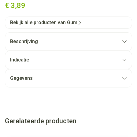
€ 3,89
Bekijk alle producten van Gum
Beschrijving
Indicatie
Gegevens
Gerelateerde producten
Navigeren door de elementen van de carrousel is mogelijk met
Druk om carrousel over te slaan
Druk op om naar carrouselnavigatie te gaan