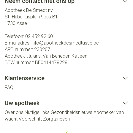
Neem contact met ons op
Apotheek De Smedt nv
St.-Hubertusplein 9bus B1
1730
Asse
Telefoon:
02 452 92 60
E-mailadres:
info@
apotheekdesmedtasse.be
APB nummer:
230207
Apotheek titularis:
Van Beneden Katleen
BTW nummer:
BE0414478228
Klantenservice
FAQ
Uw apotheek
Over ons
Nuttige links
Gezondheidsnieuws
Apotheker van
wacht
Voorschrift
Zorgtarieven