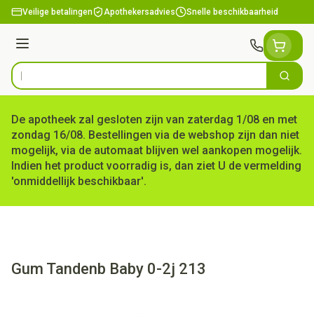
Ga naar de inhoud
Veilige betalingen
Apothekersadvies
Snelle beschikbaarheid
Menu
Zoek
Product, merk, categorie...
De apotheek zal gesloten zijn van zaterdag 1/08 en met
zondag 16/08. Bestellingen via de webshop zijn dan niet
mogelijk, via de automaat blijven wel aankopen mogelijk.
Indien het product voorradig is, dan ziet U de vermelding
'onmiddellijk beschikbaar'.
Gum Tandenb Baby 0-2j 213