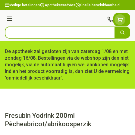
Ga naar de inhoud
Veilige betalingen
Apothekersadvies
Snelle beschikbaarheid
Menu
Zoek
Product, merk, categorie...
De apotheek zal gesloten zijn van zaterdag 1/08 en met
zondag 16/08. Bestellingen via de webshop zijn dan niet
mogelijk, via de automaat blijven wel aankopen mogelijk.
Indien het product voorradig is, dan ziet U de vermelding
'onmiddellijk beschikbaar'.
Fresubin Yodrink 200ml
Pêcheabricot/abrikoosperzik